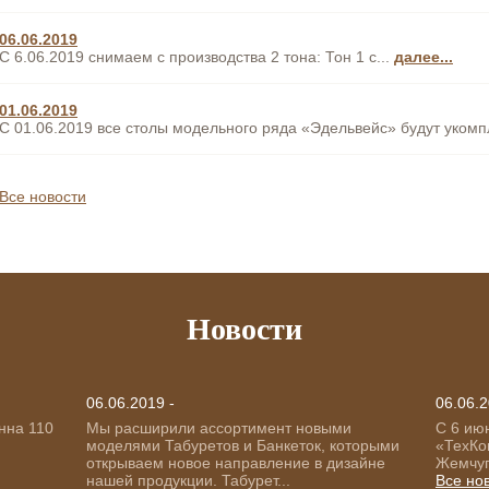
06.06.2019
С 6.06.2019 снимаем с производства 2 тона: Тон 1 с...
далее...
01.06.2019
С 01.06.2019 все столы модельного ряда «Эдельвейс» будут укомп
Все новости
Новости
06.06.2019 -
06.06.2
нна 110
Мы расширили ассортимент новыми
С 6 ию
моделями Табуретов и Банкеток, которыми
«ТехКо
открываем новое направление в дизайне
Жемчуг 
нашей продукции. Табурет...
Все но