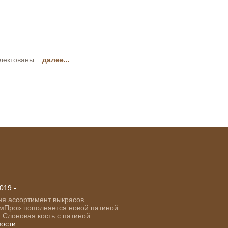
лектованы...
далее...
019 -
ня ассортимент выкрасов
мПро» пополняется новой патиной
Слоновая кость с патиной...
вости